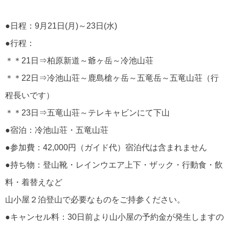
●日程：9月21日(月)～23日(水)
●行程：
＊＊21日⇒柏原新道～爺ヶ岳～冷池山荘
＊＊22日⇒冷池山荘～鹿島槍ヶ岳～五竜岳～五竜山荘（行
程長いです）
＊＊23日⇒五竜山荘～テレキャビンにて下山
●宿泊：冷池山荘・五竜山荘
●参加費：42,000円（ガイド代）宿泊代は含まれません
●持ち物：登山靴・レインウエア上下・ザック・行動食・飲
料・着替えなど
山小屋２泊登山で必要なものをご持参ください。
●キャンセル料：30日前より山小屋の予約金が発生しますの