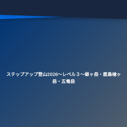
ステップアップ登山2026～レベル３～爺ヶ岳・鹿島槍ヶ
岳・五竜岳