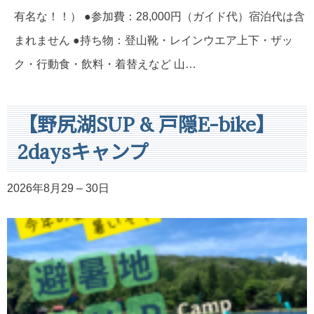
有名な！！） ●参加費：28,000円（ガイド代）宿泊代は含
まれません ●持ち物：登山靴・レインウエア上下・ザッ
ク・行動食・飲料・着替えなど 山…
【野尻湖SUP & 戸隠E-bike】
2daysキャンプ
2026年8月29
–
30日