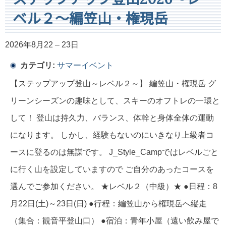
ベル２～編笠山・権現岳
2026年8月22
–
23日
カテゴリ:
サマーイベント
【ステップアップ登山～レベル２～】 編笠山・権現岳 グ
リーンシーズンの趣味として、スキーのオフトレの一環と
して！ 登山は持久力、バランス、体幹と身体全体の運動
になります。 しかし、経験もないのにいきなり上級者コ
ースに登るのは無謀です。 J_Style_Campではレベルごと
に行く山を設定していますので ご自分のあったコースを
選んでご参加ください。 ★レベル２（中級）★ ●日程：8
月22日(土)～23日(日) ●行程：編笠山から権現岳へ縦走
（集合：観音平登山口） ●宿泊：青年小屋（遠い飲み屋で