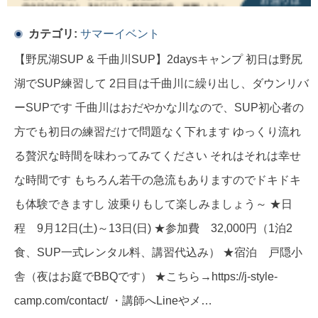
カテゴリ:
サマーイベント
【野尻湖SUP & 千曲川SUP】2daysキャンプ 初日は野尻
湖でSUP練習して 2日目は千曲川に繰り出し、ダウンリバ
ーSUPです 千曲川はおだやかな川なので、SUP初心者の
方でも初日の練習だけで問題なく下れます ゆっくり流れ
る贅沢な時間を味わってみてください それはそれは幸せ
な時間です もちろん若干の急流もありますのでドキドキ
も体験できますし 波乗りもして楽しみましょう～ ★日
程 9月12日(土)～13日(日) ★参加費 32,000円（1泊2
食、SUP一式レンタル料、講習代込み） ★宿泊 戸隠小
舎（夜はお庭でBBQです） ★こちら→https://j-style-
camp.com/contact/ ・講師へLineやメ…